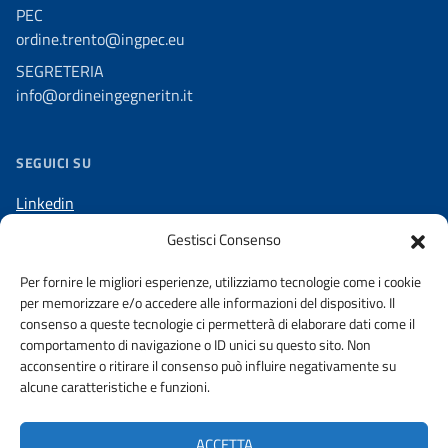
PEC
ordine.trento@ingpec.eu
SEGRETERIA
info@ordineingegneritn.it
SEGUICI SU
Linkedin
Facebook
Gestisci Consenso
Telegram
Per fornire le migliori esperienze, utilizziamo tecnologie come i cookie
per memorizzare e/o accedere alle informazioni del dispositivo. Il
consenso a queste tecnologie ci permetterà di elaborare dati come il
comportamento di navigazione o ID unici su questo sito. Non
acconsentire o ritirare il consenso può influire negativamente su
AMMINISTRAZIONE TRASPARENTE
alcune caratteristiche e funzioni.
DICHIARAZIONE DI ACCESSIBILITA’
PRIVACY POLICY
ACCETTA