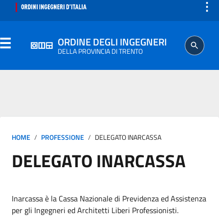
⋮
ORDINE DEGLI INGEGNERI
DELLA PROVINCIA DI TRENTO
ORDINE
SEGRETERIA
HOME
PROFESSIONE
DELEGATO INARCASSA
ISCRITTO
DELEGATO INARCASSA
PROFESSIONE
AGGIORNAMENTO PROFESSIONALE
Inarcassa è la Cassa Nazionale di Previdenza ed Assistenza
per gli Ingegneri ed Architetti Liberi Professionisti.