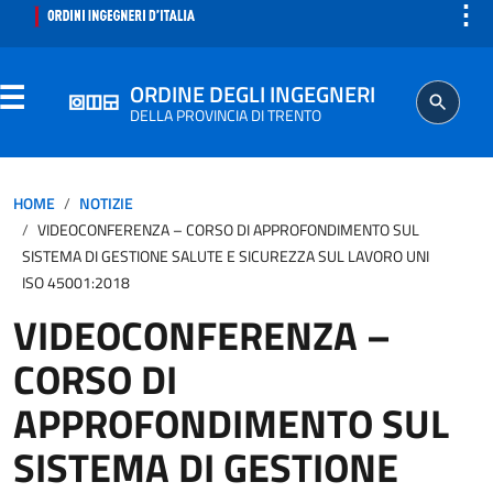
⋮
ORDINE DEGLI INGEGNERI
DELLA PROVINCIA DI TRENTO
ORDINE
HOME
NOTIZIE
VIDEOCONFERENZA – CORSO DI APPROFONDIMENTO SUL
SEGRETERIA
SISTEMA DI GESTIONE SALUTE E SICUREZZA SUL LAVORO UNI
ISO 45001:2018
ISCRITTO
VIDEOCONFERENZA –
CORSO DI
PROFESSIONE
APPROFONDIMENTO SUL
AGGIORNAMENTO PROFESSIONALE
SISTEMA DI GESTIONE