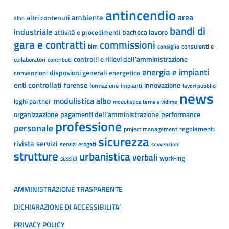
antincendio
area
ambiente
altri contenuti
albo
bandi di
industriale
bacheca lavoro
attività e procedimenti
gara e contratti
commissioni
bim
consulenti e
consiglio
controlli e rilievi dell'amministrazione
collaboratori
contributi
energia e impianti
disposioni generali
convenzioni
energetico
enti controllati
forense
innovazione
formazione
impianti
lavori pubblici
news
modulistica albo
loghi partner
modulistica terne e vidime
organizzazione
pagamenti dell'amministrazione
performance
professione
personale
regolamenti
project management
sicurezza
rivista
servizi
servizi erogati
sovvenzioni
strutture
urbanistica
verbali
work-ing
sussidi
AMMINISTRAZIONE TRASPARENTE
DICHIARAZIONE DI ACCESSIBILITA’
PRIVACY POLICY