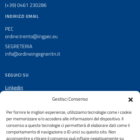
(+39) 0461 230286
INDIRIZZI EMAIL
PEC
ordine.trento@ingpec.eu
SEGRETERIA
info@ordineingegneritn.it
SEGUICI SU
Linkedin
Facebook
Gestisci Consenso
Telegram
Per fornire le migliori esperienze, utilizziamo tecnologie come i cookie
per memorizzare e/o accedere alle informazioni del dispositivo. Il
consenso a queste tecnologie ci permetterà di elaborare dati come il
comportamento di navigazione o ID unici su questo sito. Non
acconsentire o ritirare il consenso può influire negativamente su