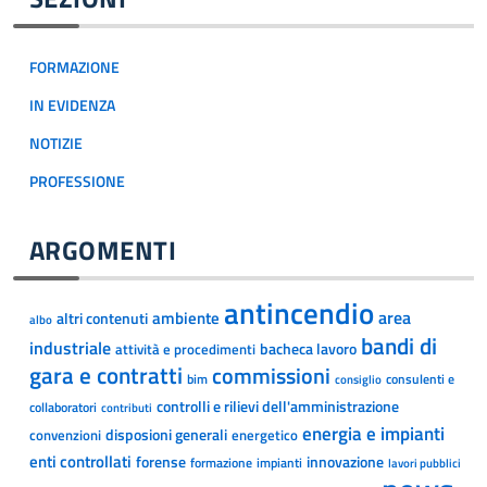
FORMAZIONE
IN EVIDENZA
NOTIZIE
PROFESSIONE
ARGOMENTI
antincendio
area
ambiente
altri contenuti
albo
bandi di
industriale
bacheca lavoro
attività e procedimenti
gara e contratti
commissioni
bim
consulenti e
consiglio
controlli e rilievi dell'amministrazione
collaboratori
contributi
energia e impianti
disposioni generali
convenzioni
energetico
enti controllati
forense
innovazione
formazione
impianti
lavori pubblici