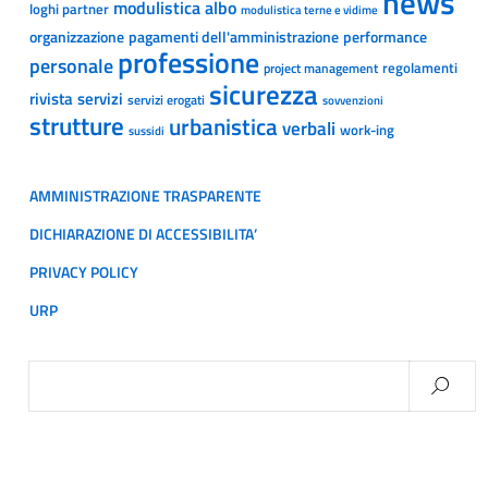
news
modulistica albo
loghi partner
modulistica terne e vidime
organizzazione
pagamenti dell'amministrazione
performance
professione
personale
regolamenti
project management
sicurezza
rivista
servizi
servizi erogati
sovvenzioni
strutture
urbanistica
verbali
work-ing
sussidi
AMMINISTRAZIONE TRASPARENTE
DICHIARAZIONE DI ACCESSIBILITA’
PRIVACY POLICY
URP
Ricerca
per: